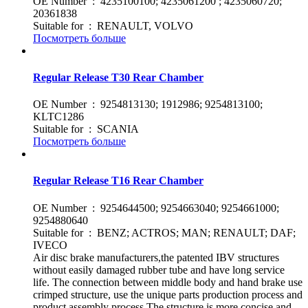
OE Number : 4235100100; 4235061200 ; 4235060720;
20361838
Suitable for : RENAULT, VOLVO
Посмотреть больше
Regular Release T30 Rear Chamber
OE Number : 9254813130; 1912986; 9254813100;
KLTC1286
Suitable for : SCANIA
Посмотреть больше
Regular Release T16 Rear Chamber
OE Number : 9254644500; 9254663040; 9254661000;
9254880640
Suitable for : BENZ; ACTROS; MAN; RENAULT; DAF;
IVECO
Air disc brake manufacturers,the patented IBV structures
without easily damaged rubber tube and have long service
life. The connection between middle body and hand brake use
crimped structure, use the unique parts production process and
product assembly process The structure is more concise and