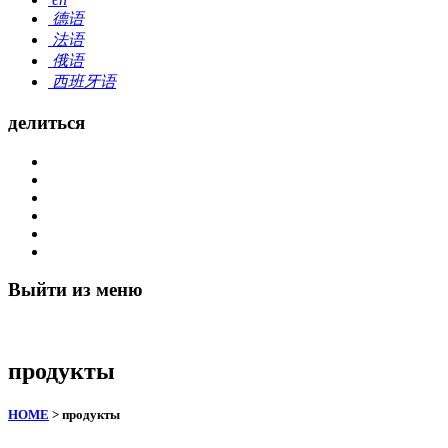
德语
法语
俄语
西班牙语
делиться
Выйти из меню
продукты
HOME
> продукты