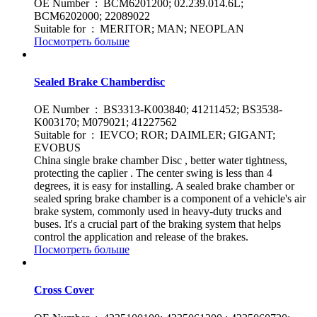
OE Number : BCM6201200; 02.239.014.6L;
BCM6202000; 22089022
Suitable for : MERITOR; MAN; NEOPLAN
Посмотреть больше
Sealed Brake Chamberdisc
OE Number : BS3313-K003840; 41211452; BS3538-
K003170; M079021; 41227562
Suitable for : IEVCO; ROR; DAIMLER; GIGANT;
EVOBUS
China single brake chamber Disc , better water tightness,
protecting the caplier . The center swing is less than 4
degrees, it is easy for installing. A sealed brake chamber or
sealed spring brake chamber is a component of a vehicle's air
brake system, commonly used in heavy-duty trucks and
buses. It's a crucial part of the braking system that helps
control the application and release of the brakes.
Посмотреть больше
Cross Cover