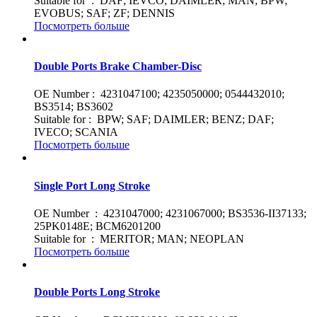
Suitable for : DAF; IEVCO; DAIMLER; MAN; BPW;
EVOBUS; SAF; ZF; DENNIS
Посмотреть больше
Double Ports Brake Chamber-Disc
OE Number : 4231047100; 4235050000; 0544432010;
BS3514; BS3602
Suitable for : BPW; SAF; DAIMLER; BENZ; DAF;
IVECO; SCANIA
Посмотреть больше
Single Port Long Stroke
OE Number : 4231047000; 4231067000; BS3536-II37133;
25PK0148E; BCM6201200
Suitable for : MERITOR; MAN; NEOPLAN
Посмотреть больше
Double Ports Long Stroke