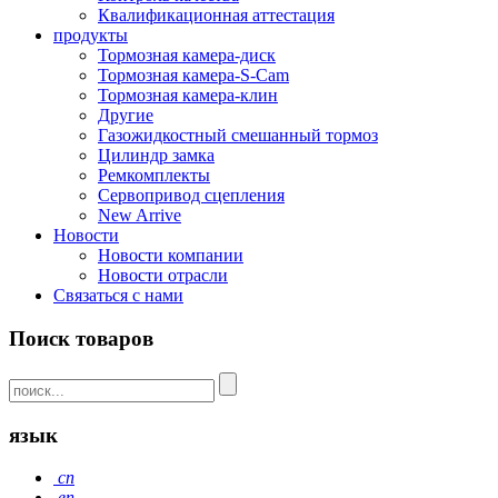
Квалификационная аттестация
продукты
Тормозная камера-диск
Тормозная камера-S-Cam
Тормозная камера-клин
Другие
Газожидкостный смешанный тормоз
Цилиндр замка
Ремкомплекты
Сервопривод сцепления
New Arrive
Новости
Новости компании
Новости отрасли
Связаться с нами
Поиск товаров
язык
cn
en