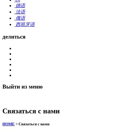
德语
法语
俄语
西班牙语
делиться
Выйти из меню
Связаться с нами
HOME
> Связаться с нами