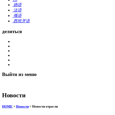
德语
法语
俄语
西班牙语
делиться
Выйти из меню
Новости
HOME
>
Новости
> Новости отрасли