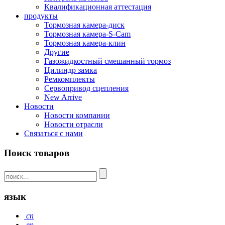
Квалификационная аттестация
продукты
Тормозная камера-диск
Тормозная камера-S-Cam
Тормозная камера-клин
Другие
Газожидкостный смешанный тормоз
Цилиндр замка
Ремкомплекты
Сервопривод сцепления
New Arrive
Новости
Новости компании
Новости отрасли
Связаться с нами
Поиск товаров
язык
cn
en