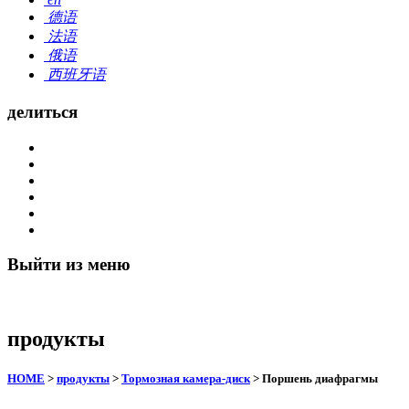
德语
法语
俄语
西班牙语
делиться
Выйти из меню
продукты
HOME
>
продукты
>
Тормозная камера-диск
> Поршень диафрагмы