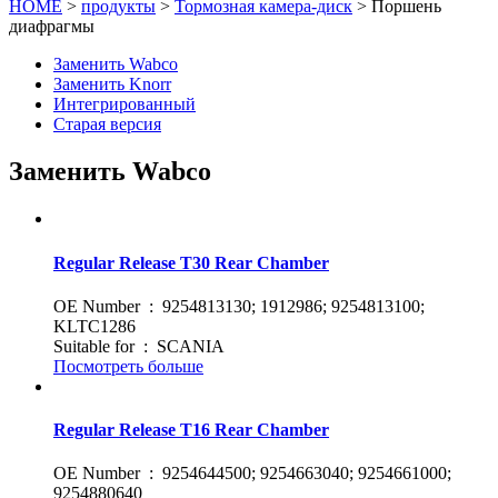
HOME
>
продукты
>
Тормозная камера-диск
> Поршень
диафрагмы
Заменить Wabco
Заменить Knorr
Интегрированный
Старая версия
Заменить Wabco
Regular Release T30 Rear Chamber
OE Number : 9254813130; 1912986; 9254813100;
KLTC1286
Suitable for : SCANIA
Посмотреть больше
Regular Release T16 Rear Chamber
OE Number : 9254644500; 9254663040; 9254661000;
9254880640