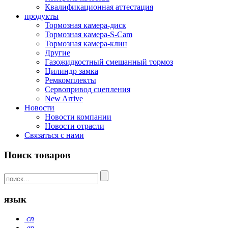
Квалификационная аттестация
продукты
Тормозная камера-диск
Тормозная камера-S-Cam
Тормозная камера-клин
Другие
Газожидкостный смешанный тормоз
Цилиндр замка
Ремкомплекты
Сервопривод сцепления
New Arrive
Новости
Новости компании
Новости отрасли
Связаться с нами
Поиск товаров
язык
cn
en