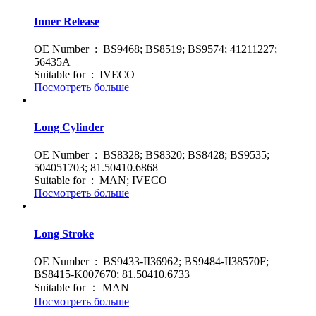
Inner Release
OE Number : BS9468; BS8519; BS9574; 41211227;
56435A
Suitable for : IVECO
Посмотреть больше
Long Cylinder
OE Number : BS8328; BS8320; BS8428; BS9535;
504051703; 81.50410.6868
Suitable for : MAN; IVECO
Посмотреть больше
Long Stroke
OE Number : BS9433-II36962; BS9484-II38570F;
BS8415-K007670; 81.50410.6733
Suitable for ： MAN
Посмотреть больше