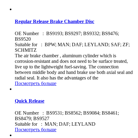
Regular Release Brake Chamber Disc
OE Number : BS9193; BS9297; BS9332; BS9476;
BS9520
Suitable for : BPW; MAN; DAF; LEYLAND; SAF; ZF;
SCHMITZ
The air brake chamber , aluminum cylinder which is
corrosion-resistant and does not need to be surface treated,
live up to the lightweight fuel-saving. The connection
between middle body and hand brake use both axial seal and
radial seal. It also has the advantages of the
Посмотреть больше
Quick Release
OE Number : BS9531; BS8562; BS9084; BS8461;
BS8479; BS9527
Suitable for : MAN; DAF; LEYLAND
Посмотреть больше