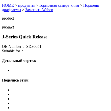
HOME
>
продукты
>
Тормозная камера-клин
>
Поршень
диафрагмы
>
Заменить Wabco
product
product
J-Series Quick Release
OE Number : SD36051
Suitable for :
Детальный чертеж
Поделись этим