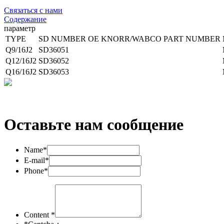
Связаться с нами
Содержание
параметр
TYPE
SD NUMBER
OE KNORR/WABCO
PART NUMBER
Q9/16J2
SD36051
Q12/16J2
SD36052
Q16/16J2
SD36053
Оставьте нам сообщение
Name*
E-mail*
Phone*
Content *