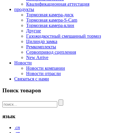
Квалификационная аттестация
продукты
Тормозная камера-диск
Тормозная камера-S-Cam
Тормозная камера-клин
Другие
Газожидкостный смешанный тормоз
Цилиндр замка
Ремкомплекты
Сервопривод сцепления
New Arrive
Новости
Новости компании
Новости отрасли
Связаться с нами
Поиск товаров
язык
cn
en