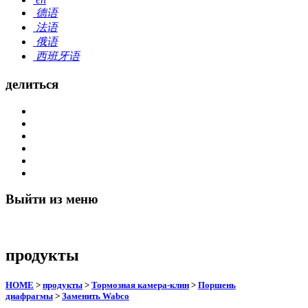
德语
法语
俄语
西班牙语
делиться
Выйти из меню
продукты
HOME
>
продукты
>
Тормозная камера-клин
>
Поршень
диафрагмы
>
Заменить Wabco