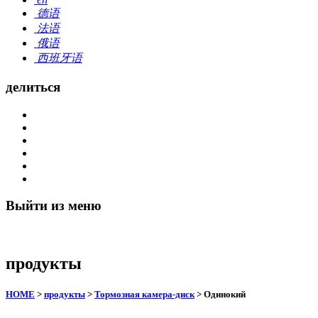
德语
法语
俄语
西班牙语
делиться
Выйти из меню
продукты
HOME
>
продукты
>
Тормозная камера-диск
> Одинокий