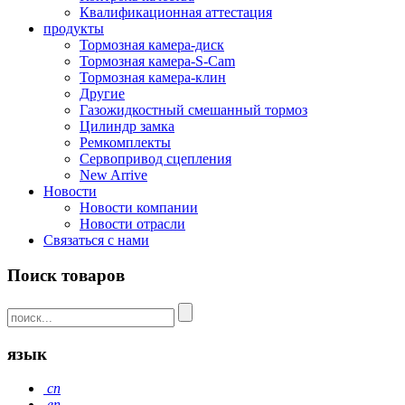
Квалификационная аттестация
продукты
Тормозная камера-диск
Тормозная камера-S-Cam
Тормозная камера-клин
Другие
Газожидкостный смешанный тормоз
Цилиндр замка
Ремкомплекты
Сервопривод сцепления
New Arrive
Новости
Новости компании
Новости отрасли
Связаться с нами
Поиск товаров
язык
cn
en