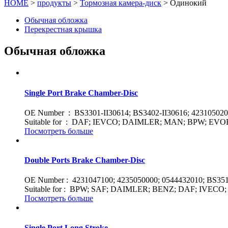
HOME
>
продукты
>
Тормозная камера-диск
> Одинокий
Обычная обложка
Перекрестная крышка
Обычная обложка
Single Port Brake Chamber-Disc
OE Number : BS3301-II30614; BS3402-II30616; 423105020
Suitable for : DAF; IEVCO; DAIMLER; MAN; BPW; EVO
Посмотреть больше
Double Ports Brake Chamber-Disc
OE Number : 4231047100; 4235050000; 0544432010; BS35
Suitable for : BPW; SAF; DAIMLER; BENZ; DAF; IVECO
Посмотреть больше
Single Port Long Stroke