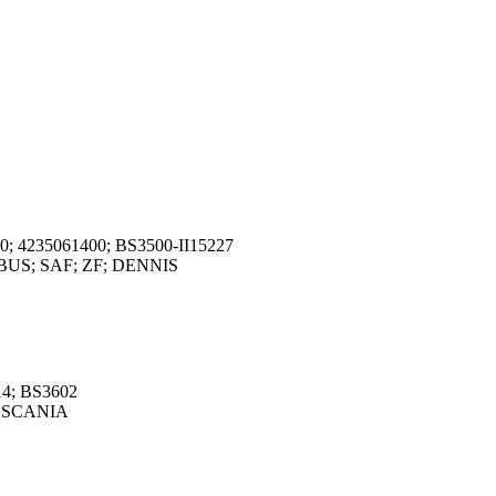
0; 4235061400; BS3500-II15227
BUS; SAF; ZF; DENNIS
14; BS3602
; SCANIA