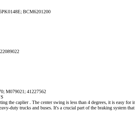
 25PK0148E; BCM6201200
 22089022
0; M079021; 41227562
US
ing the caplier . The center swing is less than 4 degrees, it is easy for
y-duty trucks and buses. It's a crucial part of the braking system that 